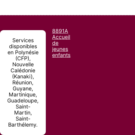
8891A
Accueil
Services
de
disponibles
jeunes
en Polynésie
enfants
(CFP),
Nouvelle
Calédonie
(Kanaki),
Réunion,
Guyane,
Martinique,
Guadeloupe,
Saint-
Martin,
Saint-
Barthélemy.