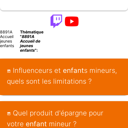
8891A
Thématique
Accueil
"
8891A
jeunes
Accueil de
enfants
jeunes
enfants
":
Influenceurs et
enfant
s mineurs,
quels sont les limitations ?
Quel produit d'épargne pour
votre
enfant
mineur ?