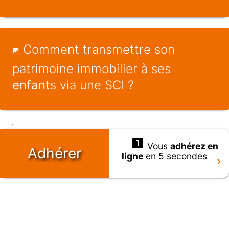
Comment transmettre son
patrimoine immobilier à ses
enfant
s via une SCI ?
Vous
adhérez en
Adhérer
ligne
en 5 secondes