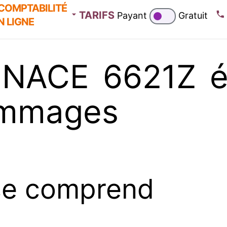
COMPTABILITÉ
TARIFS
Payant
Gratuit
N LIGNE
 NACE 6621Z év
ommages
se comprend