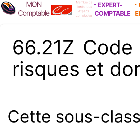
MON
Membre de
EXPERT-
l'ordre des
Comptable
experts-
COMPTABLE
E
comptables
66.21Z Code
risques et d
Cette sous-clas