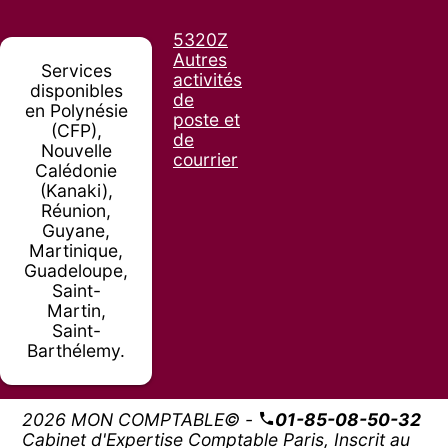
5320Z
Autres
Services
activités
disponibles
de
en Polynésie
poste et
(CFP),
de
Nouvelle
courrier
Calédonie
(Kanaki),
Réunion,
Guyane,
Martinique,
Guadeloupe,
Saint-
Martin,
Saint-
Barthélemy.
2026 MON COMPTABLE© -
01-85-08-50-32
Cabinet d'Expertise Comptable Paris, Inscrit au