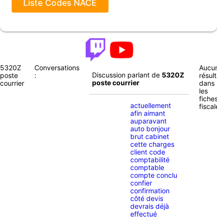
Liste Codes NACE
5320Z
Conversations
Aucu
Discussion parlant de
5320Z
poste
:
résult
poste courrier
courrier
dans
les
fiche
actuellement
fiscal
afin aimant
auparavant
auto bonjour
brut cabinet
cette charges
client code
comptabilité
comptable
compte conclu
confier
confirmation
côté devis
devrais déjà
effectué