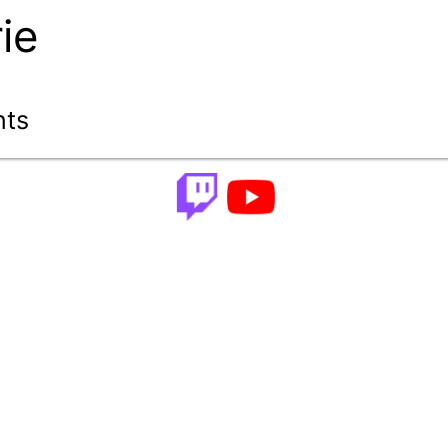
ie
nts