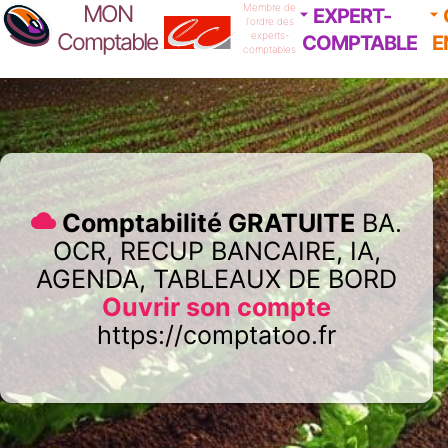
MON
Membre de
EXPERT-
l'ordre des
Comptable
experts-
COMPTABLE
E
comptables
Comptabilité GRATUITE
BA.
OCR, RECUP BANCAIRE, IA,
AGENDA, TABLEAUX DE BORD
Ouvrir son compte
https://comptatoo.fr