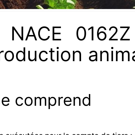
 NACE 0162Z 
production anim
se comprend