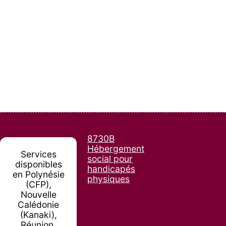
8730B
Hébergement
Services
social pour
disponibles
handicapés
en Polynésie
physiques
(CFP),
Nouvelle
Calédonie
(Kanaki),
Réunion,