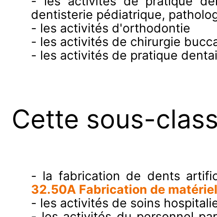
- les activités de pratique d
dentisterie pédiatrique, patholog
- les activités d'orthodontie
- les activités de chirurgie bucc
- les activités de pratique denta
Cette sous-clas
- la fabrication de dents artif
32.50A Fabrication de matériel
- les activités de soins hospitali
- les activités du personnel pa