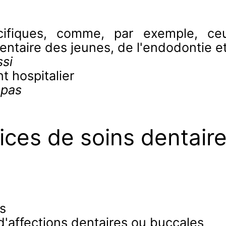
écifiques, comme, par exemple, c
entaire des jeunes, de l'endodontie et
si
t hospitalier
 pas
ices de soins dentair
es
 d'affections dentaires ou buccales