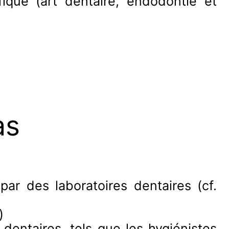
fique (art dentaire, endodontie et
as
 par des laboratoires dentaires (cf.
)
dentaires, tels que les hygiénistes