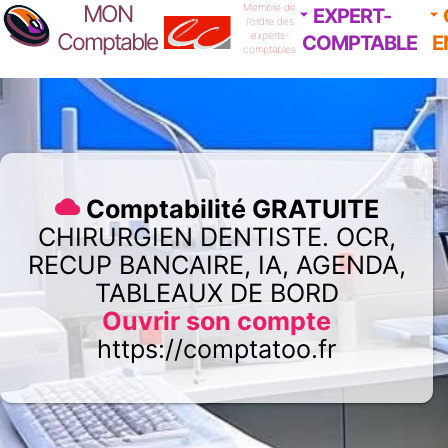
MON
Membre de
EXPERT-
l'ordre des
Comptable
experts-
COMPTABLE
E
comptables
Comptabilité GRATUITE
CHIRURGIEN DENTISTE. OCR,
RECUP BANCAIRE, IA, AGENDA,
TABLEAUX DE BORD
Ouvrir son compte
https://comptatoo.fr