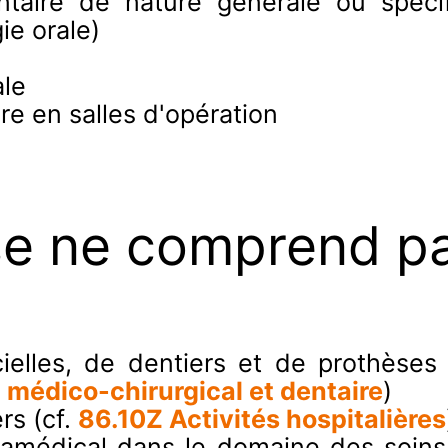
entaire de nature générale ou spéci
ie orale)
ale
ire en salles d'opération
se ne comprend p
icielles, de dentiers et de prothèses
 médico-chirurgical et dentaire
)
ers (cf.
86.10Z Activités hospitalières
ramédical dans le domaine des soins 