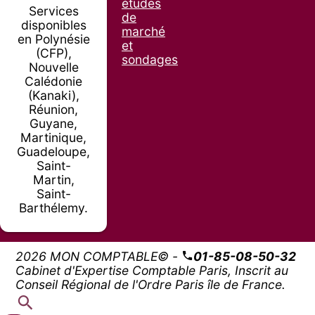
études
Services
de
disponibles
marché
en Polynésie
et
(CFP),
sondages
Nouvelle
Calédonie
(Kanaki),
Réunion,
Guyane,
Martinique,
Guadeloupe,
Saint-
Martin,
Saint-
Barthélemy.
2026 MON COMPTABLE© -
01-85-08-50-32
Cabinet d'Expertise Comptable Paris, Inscrit au
Conseil Régional de l'Ordre Paris île de France.