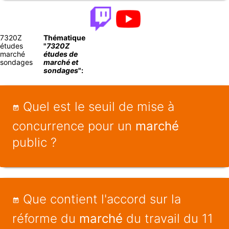
7320Z
Thématique
études
"
7320Z
marché
études de
sondages
marché et
sondages
":
Quel est le seuil de mise à
concurrence pour un
marché
public ?
Que contient l'accord sur la
réforme du
marché
du travail du 11