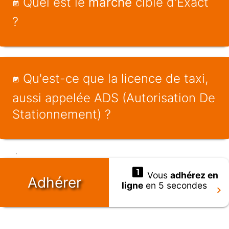
Quel est le
marché
cible d'Exact
?
Qu'est-ce que la licence de taxi,
aussi appelée ADS (Autorisation De
Stationnement) ?
Vous
adhérez en
Adhérer
ligne
en 5 secondes