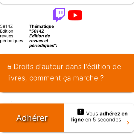
5814Z
Thématique
Edition
"
5814Z
revues
Edition de
périodiques
revues et
périodiques
":
Droits d'auteur dans l'édition de
livres, comment ça marche ?
Vous
adhérez en
Adhérer
ligne
en 5 secondes