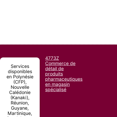
4773Z
Commerce de
Services
détail de
disponibles
produits
en Polynésie
pharmaceutiques
(CFP),
en magasin
Nouvelle
spécialisé
Calédonie
(Kanaki),
Réunion,
Guyane,
Martinique,