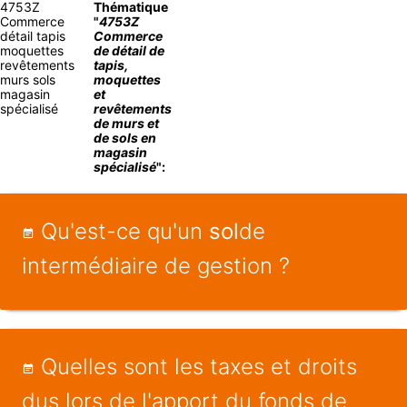
4753Z
Thématique
Commerce
"
4753Z
détail tapis
Commerce
moquettes
de détail de
revêtements
tapis,
murs sols
moquettes
magasin
et
spécialisé
revêtements
de murs et
de sols en
magasin
spécialisé
":
Qu'est-ce qu'un
sol
de
intermédiaire de gestion ?
Quelles sont les taxes et droits
dus lors de l'apport du fonds de