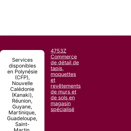
4753Z
Commerce
Services
de détail de
disponibles
tapis,
en Polynésie
moquettes
(CFP),
et
Nouvelle
revêtements
Calédonie
de murs et
(Kanaki),
de sols en
Réunion,
magasin
Guyane,
spécialisé
Martinique,
Guadeloupe,
Saint-
Martin,