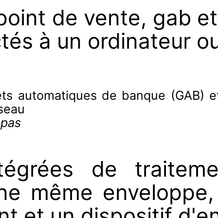
oint de vente, gab et
tés à un ordinateur o
ets automatiques de banque (GAB) et
éseau
 pas
tégrées de traiteme
une même enveloppe, 
t et un dispositif d'e