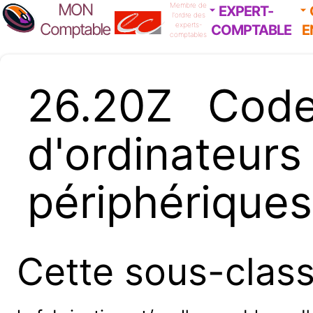
MON
Membre de
EXPERT-
l'ordre des
Comptable
experts-
COMPTABLE
E
comptables
26.20Z Cod
d'ordinat
périphériques
Cette sous-clas