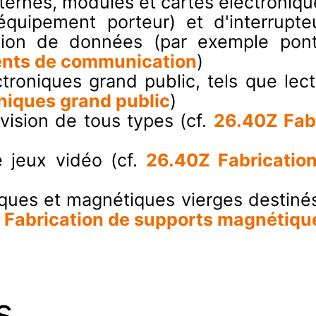
ernes, modules et cartes électronique
équipement porteur) et d'interrupt
n de données (par exemple ponts, 
ents de communication
)
ectroniques grand public, tels que l
oniques grand public
)
évision de tous types (cf.
26.40Z Fabr
e jeux vidéo (cf.
26.40Z Fabrication
iques et magnétiques vierges destinés 
 Fabrication de supports magnétique
s