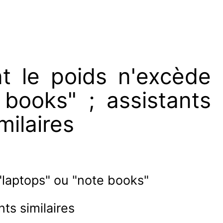
nt le poids n'excède
books" ; assistants
ilaires
 "laptops" ou "note books"
ts similaires