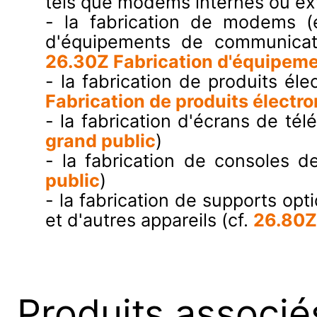
tels que modems internes ou ext
- la fabrication de modems (
d'équipements de communicatio
26.30Z Fabrication d'équipem
- la fabrication de produits él
Fabrication de produits électr
- la fabrication d'écrans de tél
grand public
)
- la fabrication de consoles d
public
)
- la fabrication de supports opt
et d'autres appareils (cf.
26.80Z
Produits associé