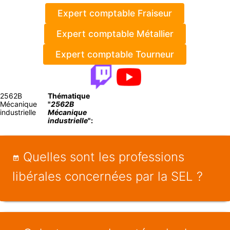
Expert comptable Fraiseur
Expert comptable Métallier
Expert comptable Tourneur
2562B
Thématique
Mécanique
"
2562B
industrielle
Mécanique
industrielle
":
Quelles sont les professions
libérales concernées par la SEL ?