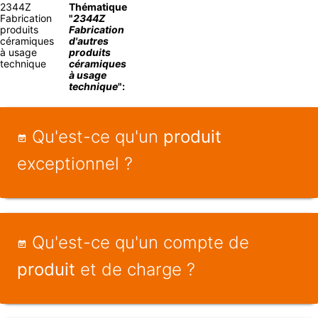
2344Z
Thématique
Fabrication
"
2344Z
produits
Fabrication
céramiques
d'autres
à usage
produits
technique
céramiques
à usage
technique
":
Qu'est-ce qu'un
produit
exceptionnel ?
Qu'est-ce qu'un compte de
produit
et de charge ?