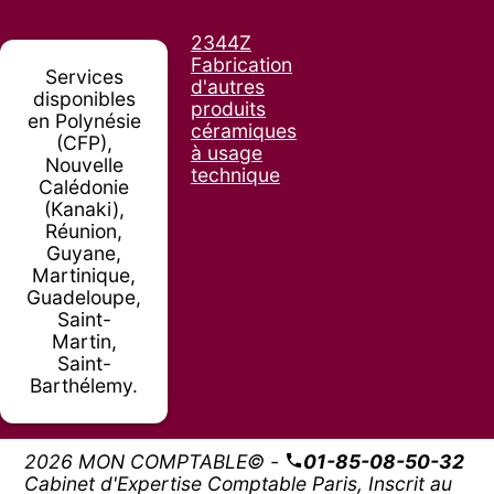
2344Z
Fabrication
Services
d'autres
disponibles
produits
en Polynésie
céramiques
(CFP),
à usage
Nouvelle
technique
Calédonie
(Kanaki),
Réunion,
Guyane,
Martinique,
Guadeloupe,
Saint-
Martin,
Saint-
Barthélemy.
2026 MON COMPTABLE© -
01-85-08-50-32
Cabinet d'Expertise Comptable Paris, Inscrit au