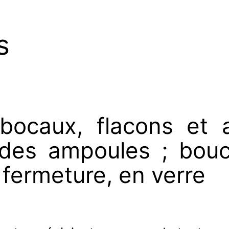
s
, bocaux, flacons et 
n des ampoules ; bou
 fermeture, en verre