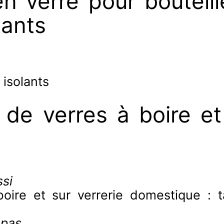
n verre pour bouteill
lants
 isolants
de verres à boire et 
si
oire et sur verrerie domestique : ta
 pas