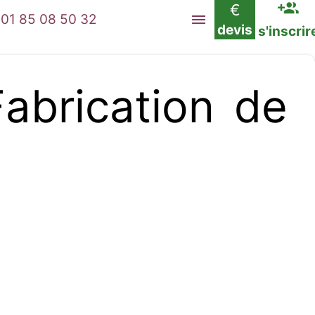
€
01 85 08 50 32
devis
s'inscrir
brication de