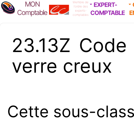
MON
Membre de
EXPERT-
l'ordre des
Comptable
experts-
COMPTABLE
E
comptables
23.13Z Code
verre creux
Cette sous-clas