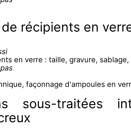
de récipients en verr
si
ents en verre : taille, gravure, sablage
 pas
chnique, façonnage d'ampoules en verr
ns sous-traitées i
 creux