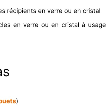
es récipients en verre ou en cristal
icles en verre ou en cristal à usage
as
jouets
)