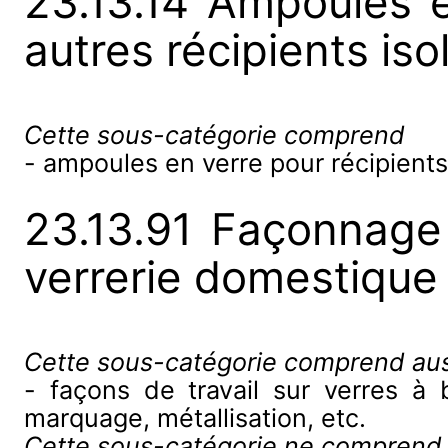
23.13.14 Ampoules e
autres récipients iso
Cette sous-catégorie comprend
- ampoules en verre pour récipients
23.13.91 Façonnage 
verrerie domestique
Cette sous-catégorie comprend aus
- façons de travail sur verres à b
marquage, métallisation, etc.
Cette sous-catégorie ne comprend