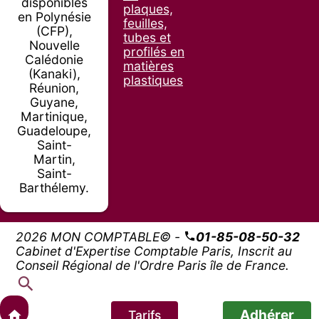
disponibles
plaques,
en Polynésie
feuilles,
(CFP),
tubes et
Nouvelle
profilés en
Calédonie
matières
(Kanaki),
plastiques
Réunion,
Guyane,
Martinique,
Guadeloupe,
Saint-
Martin,
Saint-
Barthélemy.
2026 MON COMPTABLE© -
01-85-08-50-32
Cabinet d'Expertise Comptable Paris, Inscrit au
Conseil Régional de l'Ordre Paris île de France.
Adhérer
Tarifs