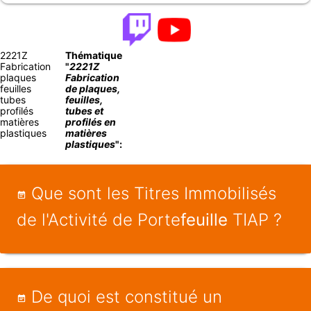
2221Z
Thématique
Fabrication
"
2221Z
plaques
Fabrication
feuilles
de plaques,
tubes
feuilles,
profilés
tubes et
matières
profilés en
plastiques
matières
plastiques
":
Que sont les Titres Immobilisés
de l'Activité de Porte
feuille
TIAP ?
De quoi est constitué un