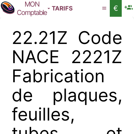
MON
€
TARIFS
Comptable
22.21Z Code
NACE 2221Z
Fabrication
de plaques,
feuilles,
tubes et