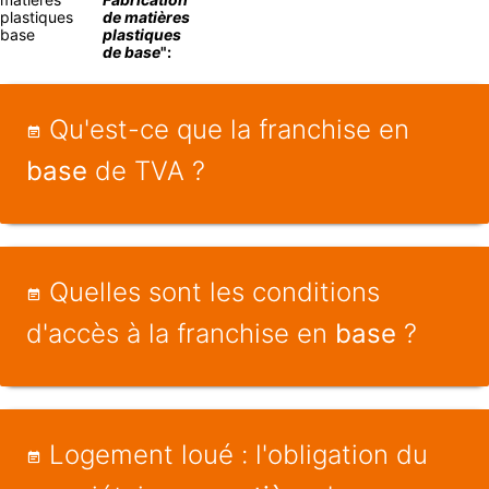
plastiques
de matières
base
plastiques
de base
":
Qu'est-ce que la franchise en
base
de TVA ?
Quelles sont les conditions
d'accès à la franchise en
base
?
Logement loué : l'obligation du