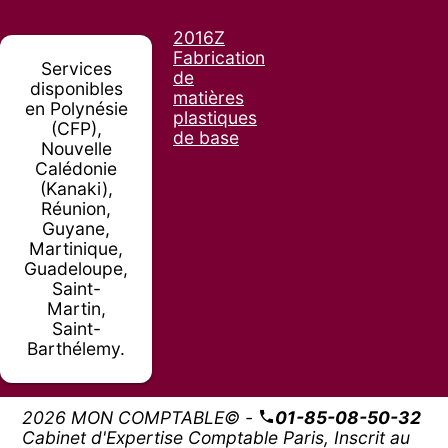
2016Z
Fabrication
Services
de
disponibles
matières
en Polynésie
plastiques
(CFP),
de base
Nouvelle
Calédonie
(Kanaki),
Réunion,
Guyane,
Martinique,
Guadeloupe,
Saint-
Martin,
Saint-
Barthélemy.
2026 MON COMPTABLE© -
01-85-08-50-32
Cabinet d'Expertise Comptable Paris, Inscrit au