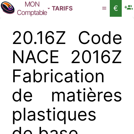
MON
€
TARIFS
Comptable
20.16Z Code
NACE 2016Z
Fabrication
de matières
plastiques
de base