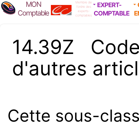
MON
Membre de
EXPERT-
l'ordre des
Comptable
experts-
COMPTABLE
E
comptables
14.39Z Cod
d'autres artic
Cette sous-clas