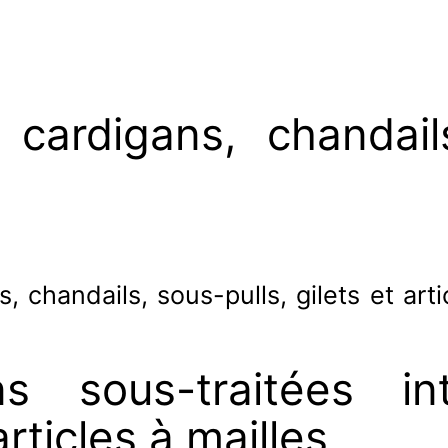
, cardigans, chandails
s, chandails, sous-pulls, gilets et arti
ns sous-traitées i
rticles à mailles