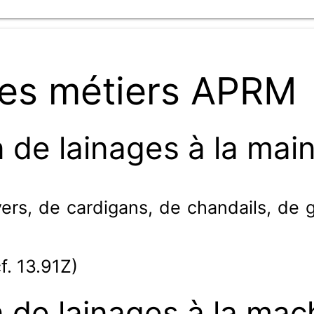
es métiers APRM
 de lainages à la mai
vers, de cardigans, de chandails, de gil
cf. 13.91Z)
 de lainages à la mac