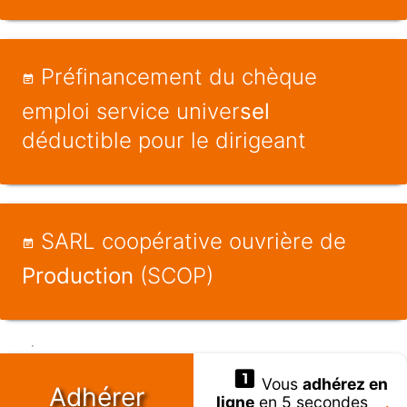
Préfinancement du chèque
emploi service univer
sel
déductible pour le dirigeant
SARL coopérative ouvrière de
Production
(SCOP)
Vous
adhérez en
Adhérer
ligne
en 5 secondes