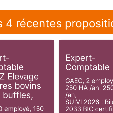
s 4 récentes propositi
rt-
Expert-
table
Comptable
Z Elevage
GAEC, 2 employ
res bovins
250 HA /an, 25
 buffles
,
/an,
SUIVI 2026
:
Bi
0 employé, 150
2033 BIC certifi