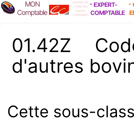
MON
Membre de
EXPERT-
l'ordre des
Comptable
experts-
COMPTABLE
E
comptables
01.42Z Co
d'autres bovi
Cette sous-clas