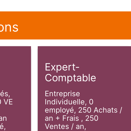
ons
Expert-
Comptable
és,
Entreprise
0 VE
Individuelle, 0
employé, 250 Achats /
lan
an + Frais , 250
é,
Ventes / an,