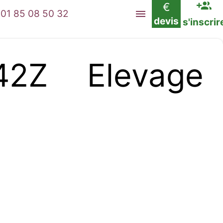
€
01 85 08 50 32
devis
s'inscrir
2Z Elevage