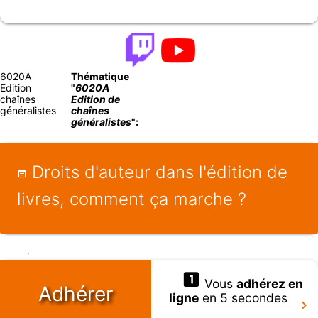
6020A
Thématique
Edition
"
6020A
chaînes
Edition de
généralistes
chaînes
généralistes
":
Droits d'auteur dans l'édition de
livres, comment ça marche ?
Vous
adhérez en
Adhérer
ligne
en 5 secondes