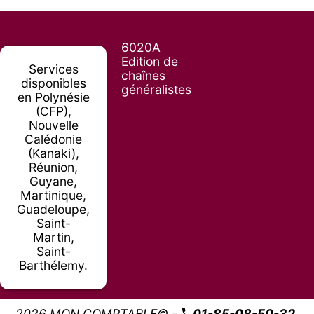
6020A
Edition de
Services
chaînes
disponibles
généralistes
en Polynésie
(CFP),
Nouvelle
Calédonie
(Kanaki),
Réunion,
Guyane,
Martinique,
Guadeloupe,
Saint-
Martin,
Saint-
Barthélemy.
2026 MON COMPTABLE© -
01-85-08-50-32