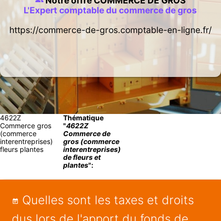
Notre offre COMMERCE DE GROS
L'Expert comptable du commerce de gros
https://commerce-de-gros.comptable-en-ligne.fr/
4622Z
Thématique
Commerce gros
"
4622Z
(commerce
Commerce de
interentreprises)
gros (commerce
fleurs plantes
interentreprises)
de fleurs et
plantes
":
Quelles sont les taxes et droits
dus lors de l'apport du fonds de