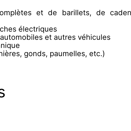
complètes et de barillets, de cade
âches électriques
r automobiles et autres véhicules
anique
rnières, gonds, paumelles, etc.)
s