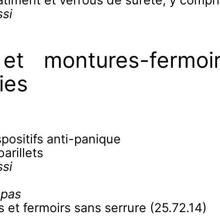
âtiment et verrous de sûreté, y compri
si
 et montures-fermo
ies
spositifs anti-panique
arillets
si
 pas
s et fermoirs sans serrure (25.72.14)