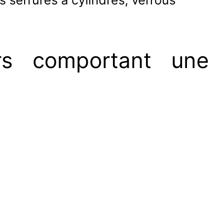
s serrures à cylindres, verrous
irs comportant une