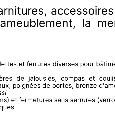
rnitures, accessoires 
 l'ameublement, la me
lettes et ferrures diverses pour bâti
ères de jalousies, compas et couli
deaux, poignées de portes, bronze d'
si
s) et fermetures sans serrures (verro
iques