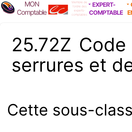
MON
Membre de
EXPERT-
l'ordre des
Comptable
experts-
COMPTABLE
E
comptables
25.72Z Code
serrures et de
Cette sous-clas