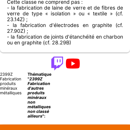
Cette classe ne comprend pas :
- la fabrication de laine de verre et de fibres de
verre de type « isolation » ou « textile » (cf.
23.14Z) ;
- la fabrication d'électrodes en graphite (cf.
27.90Z) ;
- la fabrication de joints d'étanchéité en charbon
ou en graphite (cf. 28.29B)
2399Z
Thématique
Fabrication
"
2399Z
produits
Fabrication
minéraux
d'autres
métalliques
produits
minéraux
non
métalliques
non classé
ailleurs
":