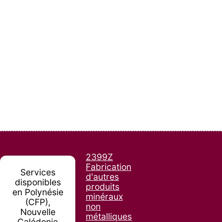
2399Z
Fabrication
Services
d'autres
disponibles
produits
en Polynésie
minéraux
(CFP),
non
Nouvelle
métalliques
Calédonie