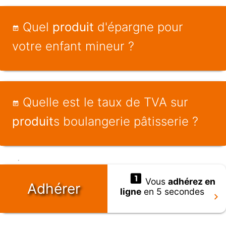
Quel
produit
d'épargne pour
votre enfant mineur ?
Quelle est le taux de TVA sur
produit
s boulangerie pâtisserie ?
Vous
adhérez en
Adhérer
ligne
en 5 secondes