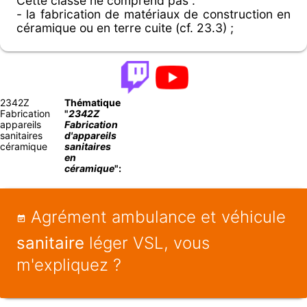
Cette classe ne comprend pas :
- la fabrication de matériaux de construction en
céramique ou en terre cuite (cf. 23.3) ;
2342Z
Thématique
Fabrication
"
2342Z
appareils
Fabrication
sanitaires
d'appareils
céramique
sanitaires
en
céramique
":
Agrément ambulance et véhicule
sanitaire
léger VSL, vous
m'expliquez ?