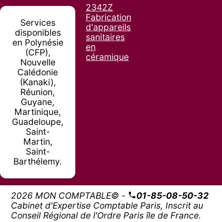
2342Z
Fabrication
Services
d'appareils
disponibles
sanitaires
en Polynésie
en
(CFP),
céramique
Nouvelle
Calédonie
(Kanaki),
Réunion,
Guyane,
Martinique,
Guadeloupe,
Saint-
Martin,
Saint-
Barthélemy.
2026 MON COMPTABLE© -
01-85-08-50-32
Cabinet d'Expertise Comptable Paris, Inscrit au
Conseil Régional de l'Ordre Paris île de France.